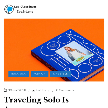
BACKPACK
FASHION
LIFE STYLE
30 mai 2018
kafn8s
0 Comments
Traveling Solo Is