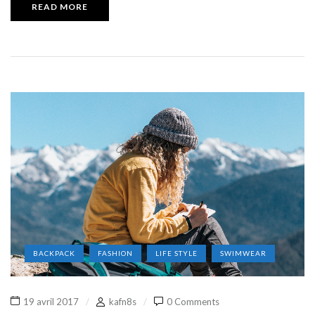
READ MORE
BACKPACK
FASHION
LIFE STYLE
SWIMWEAR
19 avril 2017
kafn8s
0 Comments