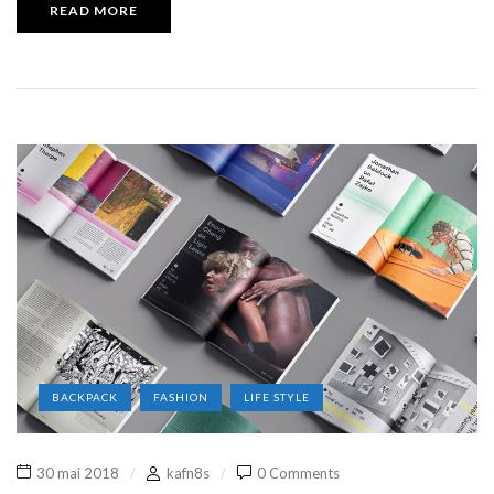
READ MORE
BACKPACK
FASHION
LIFE STYLE
30 mai 2018
kafn8s
0 Comments