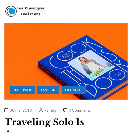
BACKPACK
FASHION
LIFE STYLE
30 mai 2018
kafn8s
0 Comments
Traveling Solo Is