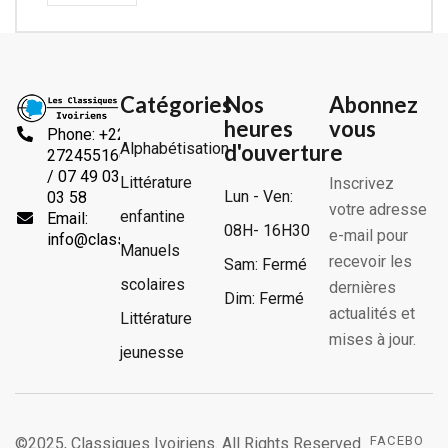
Catégories
Nos
Abonnez
heures
vous
Phone: +225
Alphabétisation
d'ouverture
2724551666
/ 07 49 03
Littérature
Inscrivez
Lun - Ven:
03 58
votre adresse
enfantine
Email:
08H- 16H30
e-mail pour
info@classiquesivoiriens.com
Manuels
recevoir les
Sam: Fermé
scolaires
dernières
Dim: Fermé
actualités et
Littérature
mises à jour.
jeunesse
FACEBO
©2025, Classiques Ivoiriens. All Rights Reserved