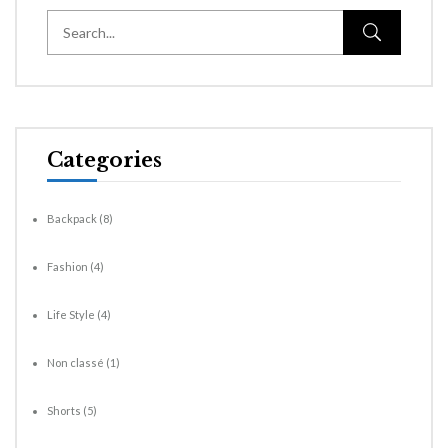
Categories
Backpack
(8)
Fashion
(4)
Life Style
(4)
Non classé
(1)
Shorts
(5)