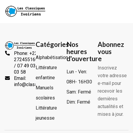
Catégories
Nos
Abonnez
heures
vous
Phone: +225
Alphabétisation
d'ouverture
2724551666
/ 07 49 03
Littérature
Inscrivez
Lun - Ven:
03 58
votre adresse
enfantine
Email:
08H- 16H30
e-mail pour
info@classiquesivoiriens.com
Manuels
recevoir les
Sam: Fermé
scolaires
dernières
Dim: Fermé
actualités et
Littérature
mises à jour.
jeunesse