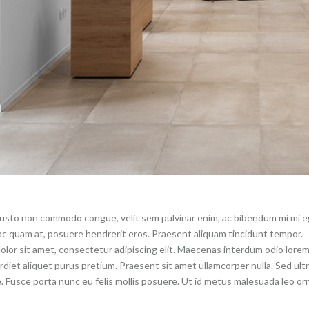
justo non commodo congue, velit sem pulvinar enim, ac bibendum mi mi ege
 ac quam at, posuere hendrerit eros. Praesent aliquam tincidunt tempor.
lor sit amet, consectetur adipiscing elit. Maecenas interdum odio lorem, 
rdiet aliquet purus pretium. Praesent sit amet ullamcorper nulla. Sed ultric
e. Fusce porta nunc eu felis mollis posuere. Ut id metus malesuada leo or