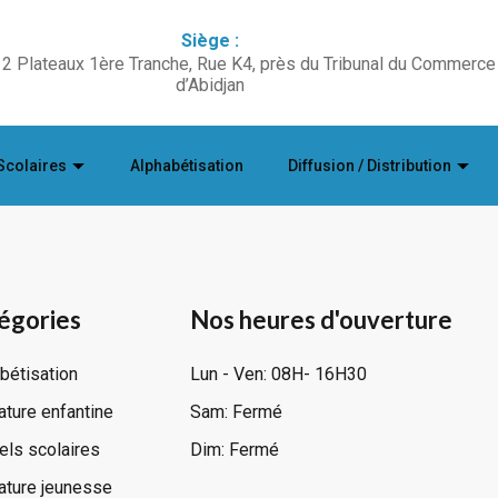
Siège :
2 Plateaux 1ère Tranche, Rue K4, près du Tribunal du Commerce
d’Abidjan
Scolaires
Alphabétisation
Diffusion / Distribution
égories
Nos heures d'ouverture
bétisation
Lun - Ven: 08H- 16H30
rature enfantine
Sam: Fermé
ls scolaires
Dim: Fermé
rature jeunesse