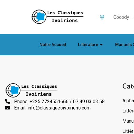
Cocody – 
Notre Accueil
Littérature
Manuels 
Cat
Alpha
Phone: +225 2724551666 / 07 49 03 03 58
Email: info@classiquesivoiriens.com
Litté
Manue
Litté