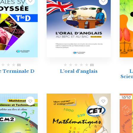
(0)
(0)
e Terminale D
L’oral d’anglais
L
Scie