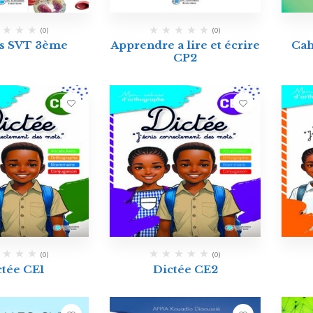
(0)
(0)
s SVT 3ème
Apprendre a lire et écrire
Cah
CP2
(0)
(0)
ctée CE1
Dictée CE2