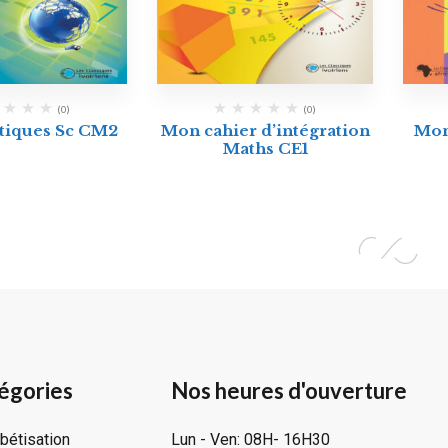
(0)
(0)
iques Sc CM2
Mon cahier d’intégration
Mon
Maths CE1
égories
Nos heures d'ouverture
bétisation
Lun - Ven: 08H- 16H30