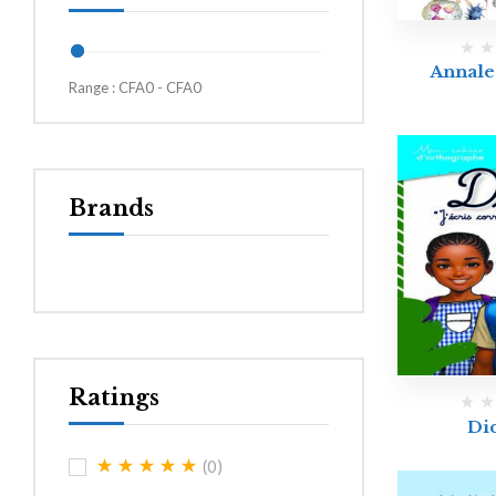
Annale
Range :
CFA
0
- CFA
0
Brands
Ratings
Di
(0)