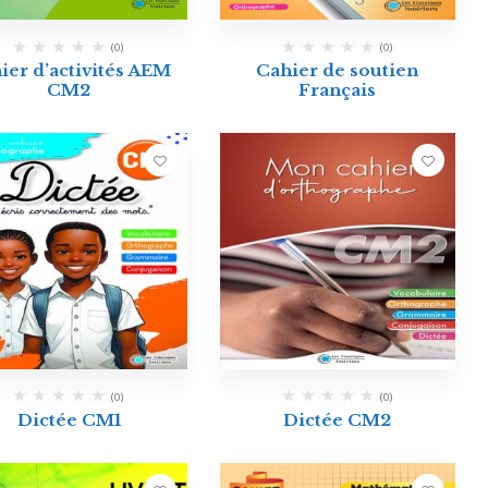
(0)
(0)
ier d’activités AEM
Cahier de soutien
CM2
Français
(0)
(0)
Dictée CM1
Dictée CM2