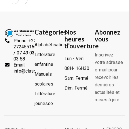
Catégories
Nos
Abonnez
heures
vous
Phone: +225
Alphabétisation
d'ouverture
2724551666
/ 07 49 03
Littérature
Inscrivez
Lun - Ven:
03 58
votre adresse
enfantine
Email:
08H- 16H30
e-mail pour
info@classiquesivoiriens.com
Manuels
recevoir les
Sam: Fermé
scolaires
dernières
Dim: Fermé
actualités et
Littérature
mises à jour.
jeunesse
FACEBO