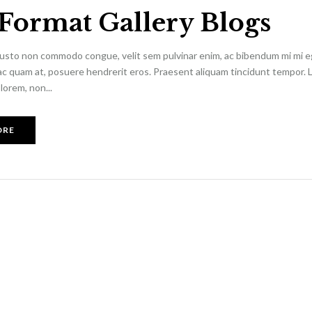
 Format Gallery Blogs
justo non commodo congue, velit sem pulvinar enim, ac bibendum mi mi ege
 ac quam at, posuere hendrerit eros. Praesent aliquam tincidunt tempor. 
lorem, non...
ORE