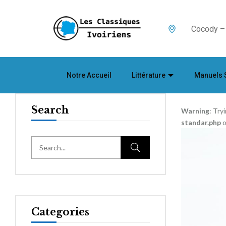
Cocody – 
Notre Accueil
Littérature
Manuels 
Search
Warning
: Try
standar.php
o
Categories