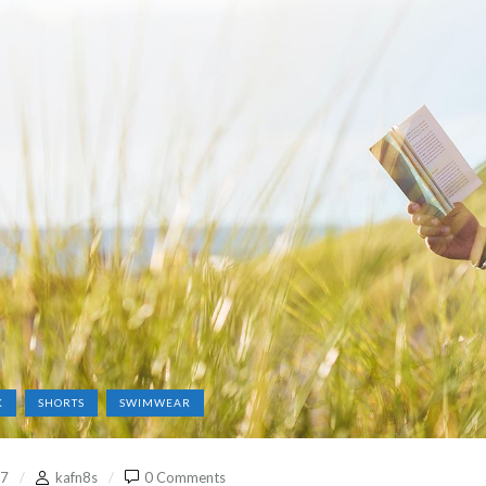
K
SHORTS
SWIMWEAR
17
kafn8s
0 Comments