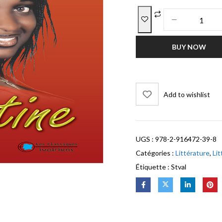
BUY NOW
Add to wishlist
UGS :
978-2-916472-39-8
Catégories :
Littérature
,
Li
Étiquette :
Stval