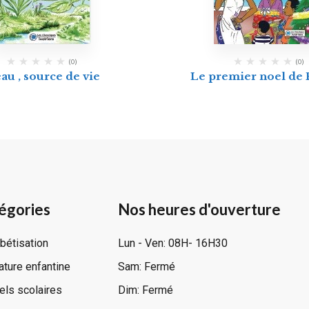
(0)
(0)
eau , source de vie
Le premier noel de
égories
Nos heures d'ouverture
bétisation
Lun - Ven: 08H- 16H30
rature enfantine
Sam: Fermé
ls scolaires
Dim: Fermé