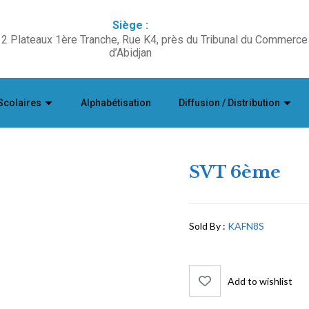
Siège :
2 Plateaux 1ère Tranche, Rue K4, près du Tribunal du Commerce
d’Abidjan
Scolaires
Alphabétisation
Diffusion / Distribution
SVT 6ème
Sold By :
KAFN8S
Add to wishlist