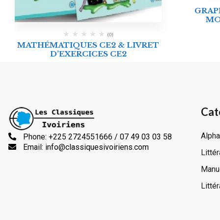
GRAP
MO
(0)
MATHÉMATIQUES CE2 & LIVRET
D’EXERCICES CE2
Cat
Alpha
Phone: +225 2724551666 / 07 49 03 03 58
Email: info@classiquesivoiriens.com
Litté
Manue
Litté