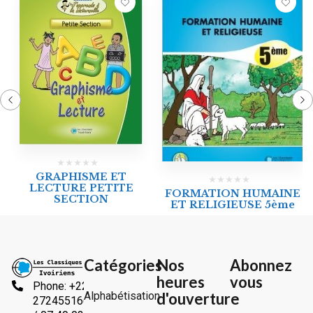
GRAPHISME ET
LECTURE PETITE
FORMATION HUMAINE
SECTION
ET RELIGIEUSE 5ème
Catégories
Nos
Abonnez
heures
vous
Phone: +225
Alphabétisation
d'ouverture
2724551666