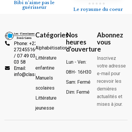
Bibi n’aime pas le
guérisseur
Le royaume du coeur
Catégories
Nos
Abonnez
heures
vous
Phone: +225
Alphabétisation
d'ouverture
2724551666
/ 07 49 03
Littérature
Inscrivez
Lun - Ven:
03 58
votre adresse
enfantine
Email:
08H- 16H30
e-mail pour
info@classiquesivoiriens.com
Manuels
recevoir les
Sam: Fermé
scolaires
dernières
Dim: Fermé
actualités et
Littérature
mises à jour.
jeunesse