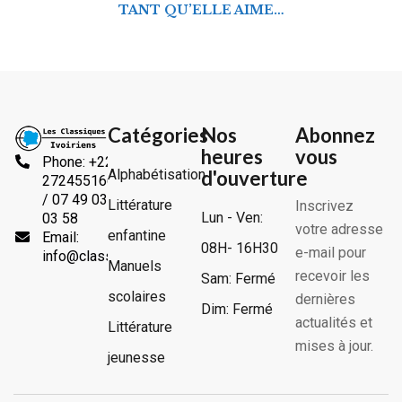
TANT QU’ELLE AIME…
Catégories
Nos
Abonnez
heures
vous
Phone: +225
Alphabétisation
d'ouverture
2724551666
/ 07 49 03
Littérature
Inscrivez
Lun - Ven:
03 58
votre adresse
enfantine
Email:
08H- 16H30
e-mail pour
info@classiquesivoiriens.com
Manuels
recevoir les
Sam: Fermé
scolaires
dernières
Dim: Fermé
actualités et
Littérature
mises à jour.
jeunesse