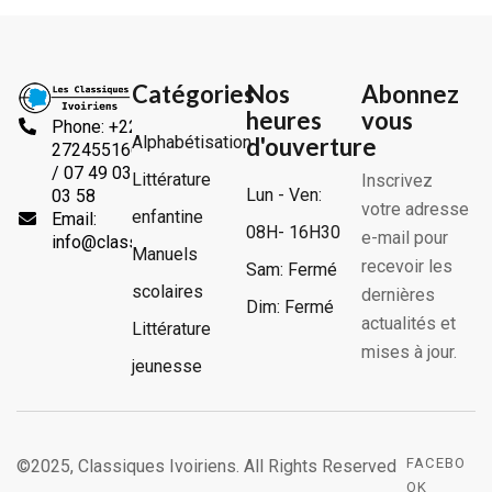
Catégories
Nos
Abonnez
heures
vous
Phone: +225
Alphabétisation
d'ouverture
2724551666
/ 07 49 03
Littérature
Inscrivez
Lun - Ven:
03 58
votre adresse
enfantine
Email:
08H- 16H30
e-mail pour
info@classiquesivoiriens.com
Manuels
recevoir les
Sam: Fermé
scolaires
dernières
Dim: Fermé
actualités et
Littérature
mises à jour.
jeunesse
FACEBO
©2025, Classiques Ivoiriens. All Rights Reserved
OK