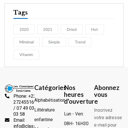
Tags
2020
2021
Dried
Hot
Mimimal
Simple
Trend
Vitamin
Catégories
Nos
Abonnez
heures
vous
Phone: +225
Alphabétisation
d'ouverture
2724551666
/ 07 49 03
Littérature
Inscrivez
Lun - Ven:
03 58
votre adresse
enfantine
Email:
08H- 16H30
e-mail pour
info@classiquesivoiriens.com