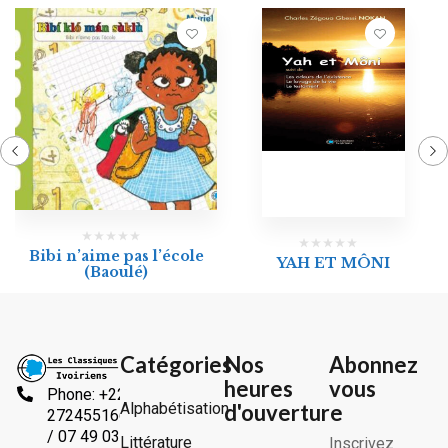
Bibi n’aime pas l’école
YAH ET MÔNI
(Baoulé)
Catégories
Nos
Abonnez
heures
vous
Phone: +225
Alphabétisation
d'ouverture
2724551666
/ 07 49 03
Littérature
Inscrivez