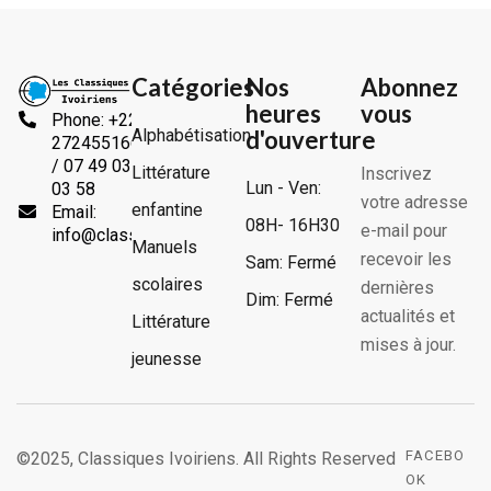
Catégories
Nos
Abonnez
heures
vous
Phone: +225
Alphabétisation
d'ouverture
2724551666
/ 07 49 03
Littérature
Inscrivez
Lun - Ven:
03 58
votre adresse
enfantine
Email:
08H- 16H30
e-mail pour
info@classiquesivoiriens.com
Manuels
recevoir les
Sam: Fermé
scolaires
dernières
Dim: Fermé
actualités et
Littérature
mises à jour.
jeunesse
FACEBO
©2025, Classiques Ivoiriens. All Rights Reserved
OK