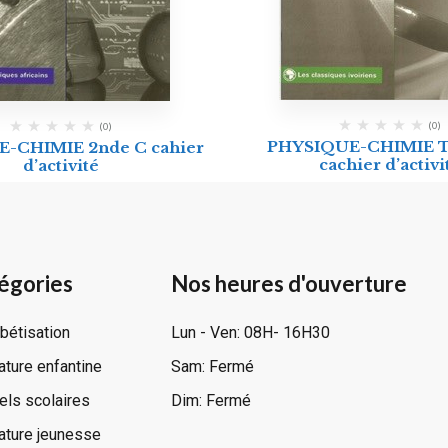
(0)
(0)
PHYSIQUE-CHIMIE 
-CHIMIE 2nde C cahier
cachier d’activi
d’activité
égories
Nos heures d'ouverture
bétisation
Lun - Ven: 08H- 16H30
rature enfantine
Sam: Fermé
ls scolaires
Dim: Fermé
rature jeunesse