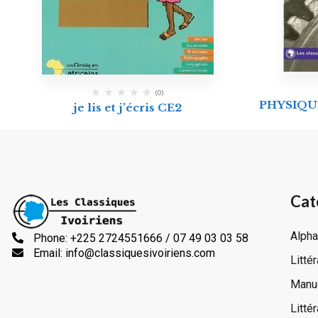
(0)
PHYSIQUE
je lis et j’écris CE2
Cat
Alpha
Phone: +225 2724551666 / 07 49 03 03 58
Email: info@classiquesivoiriens.com
Litté
Manue
Litté