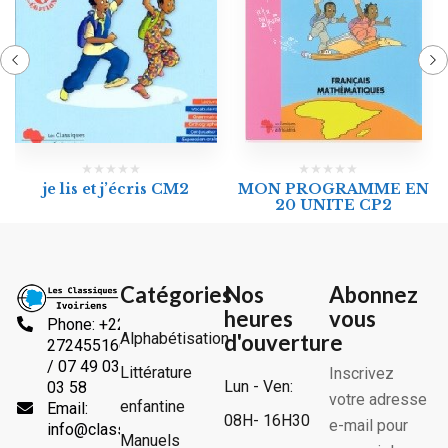
MON PROGRAMME EN
je lis et j’écris CM2
20 UNITE CP2
Catégories
Nos
Abonnez
heures
vous
Phone: +225
Alphabétisation
d'ouverture
2724551666
/ 07 49 03
Littérature
Inscrivez
Lun - Ven:
03 58
votre adresse
enfantine
Email:
08H- 16H30
e-mail pour
info@classiquesivoiriens.com
Manuels