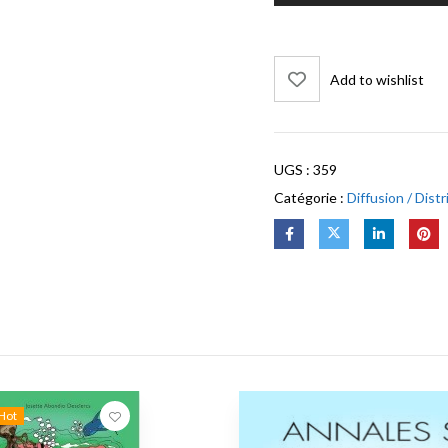
Add to wishlist
UGS :
359
Catégorie :
Diffusion / Dist
Hot