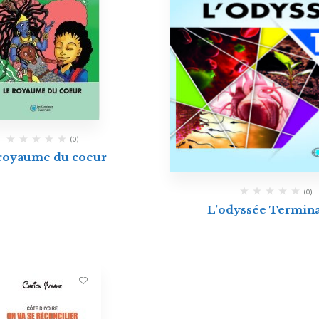
(0)
royaume du coeur
(0)
L’odyssée Termin