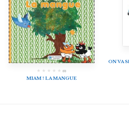
ON VA S
(0)
MIAM ! LA MANGUE