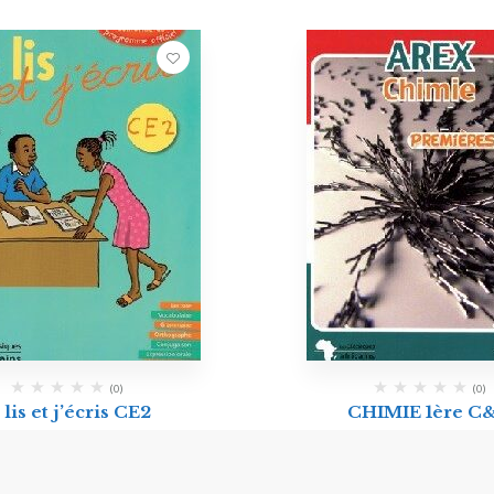
(0)
(0)
 lis et j’écris CE2
CHIMIE 1ère C