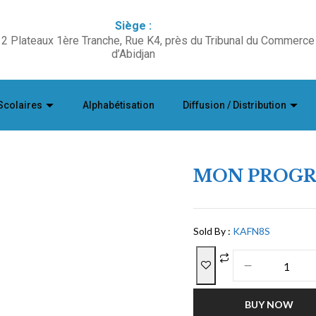
Siège :
2 Plateaux 1ère Tranche, Rue K4, près du Tribunal du Commerce
d’Abidjan
Scolaires
Alphabétisation
Diffusion / Distribution
MON PROGRA
Sold By :
KAFN8S
BUY NOW