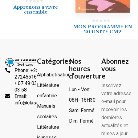
Apprenons a vivre
ensemble
MON PROGRAMME EN
20 UNITE CM2
Catégories
Nos
Abonnez
heures
vous
Phone: +225
Alphabétisation
d'ouverture
2724551666
/ 07 49 03
Littérature
Inscrivez
Lun - Ven:
03 58
votre adresse
enfantine
Email:
08H- 16H30
e-mail pour
info@classiquesivoiriens.com
Manuels
recevoir les
Sam: Fermé
scolaires
dernières
Dim: Fermé
actualités et
Littérature
mises à jour.
jeunesse