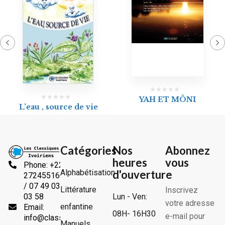
YAH ET MÔNI
L’eau , source de vie
Catégories
Nos
Abonnez
heures
vous
Phone: +225
Alphabétisation
d'ouverture
2724551666
/ 07 49 03
Littérature
Inscrivez
Lun - Ven:
03 58
votre adresse
enfantine
Email:
08H- 16H30
e-mail pour
info@classiquesivoiriens.com
Manuels