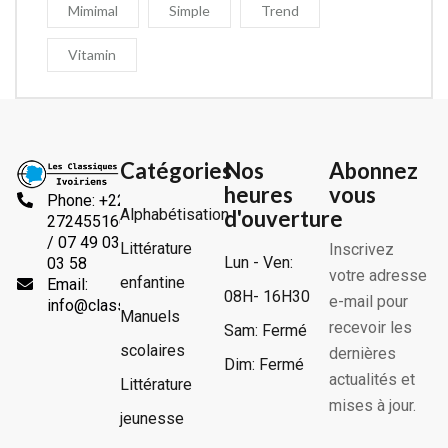
Mimimal
Simple
Trend
Vitamin
Catégories
Nos
Abonnez
heures
vous
Phone: +225
Alphabétisation
d'ouverture
2724551666
/ 07 49 03
Littérature
Inscrivez
Lun - Ven:
03 58
votre adresse
enfantine
Email:
08H- 16H30
e-mail pour
info@classiquesivoiriens.com
Manuels
recevoir les
Sam: Fermé
scolaires
dernières
Dim: Fermé
actualités et
Littérature
mises à jour.
jeunesse