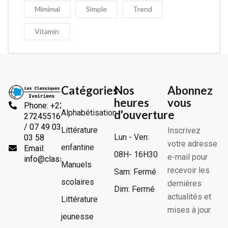
Mimimal
Simple
Trend
Vitamin
Catégories
Nos
Abonnez
heures
vous
Phone: +225
Alphabétisation
d'ouverture
2724551666
/ 07 49 03
Littérature
Inscrivez
Lun - Ven:
03 58
votre adresse
enfantine
Email:
08H- 16H30
e-mail pour
info@classiquesivoiriens.com
Manuels
recevoir les
Sam: Fermé
scolaires
dernières
Dim: Fermé
actualités et
Littérature
mises à jour.
jeunesse