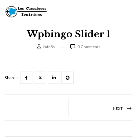
Wpbingo Slider 1
kafn8s
0
Comments
Share :
NEXT