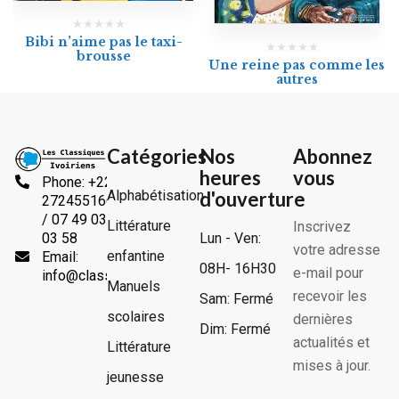
Bibi n’aime pas le taxi-
brousse
Une reine pas comme les
autres
Catégories
Nos
Abonnez
heures
vous
Phone: +225
Alphabétisation
d'ouverture
2724551666
/ 07 49 03
Littérature
Inscrivez
Lun - Ven:
03 58
votre adresse
enfantine
Email:
08H- 16H30
e-mail pour
info@classiquesivoiriens.com
Manuels
recevoir les
Sam: Fermé
scolaires
dernières
Dim: Fermé
actualités et
Littérature
mises à jour.
jeunesse