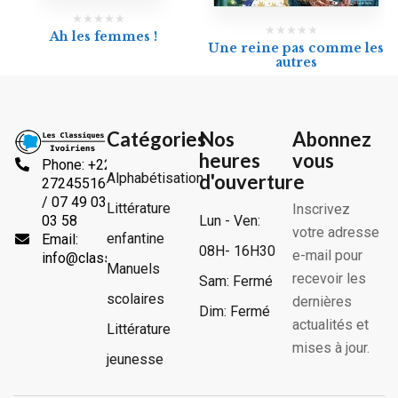
Ah les femmes !
Une reine pas comme les
autres
Catégories
Nos
Abonnez
heures
vous
Phone: +225
Alphabétisation
d'ouverture
2724551666
/ 07 49 03
Littérature
Inscrivez
Lun - Ven:
03 58
votre adresse
enfantine
Email:
08H- 16H30
e-mail pour
info@classiquesivoiriens.com
Manuels
recevoir les
Sam: Fermé
scolaires
dernières
Dim: Fermé
actualités et
Littérature
mises à jour.
jeunesse