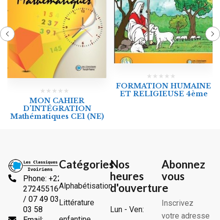
FORMATION HUMAINE
ET RELIGIEUSE 4ème
MON CAHIER
D’INTÉGRATION
Mathématiques CE1 (NE)
Catégories
Nos
Abonnez
heures
vous
Phone: +225
Alphabétisation
d'ouverture
2724551666
/ 07 49 03
Littérature
Inscrivez
Lun - Ven:
03 58
votre adresse
enfantine
Email: