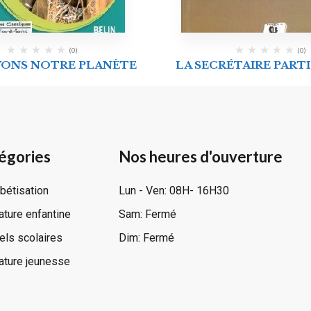
(0)
(0)
VONS NOTRE PLANÈTE
LA SECRÉTAIRE PART
égories
Nos heures d'ouverture
bétisation
Lun - Ven: 08H- 16H30
rature enfantine
Sam: Fermé
ls scolaires
Dim: Fermé
rature jeunesse