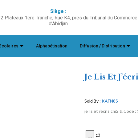
Siège :
2 Plateaux 1ère Tranche, Rue K4, près du Tribunal du Commerce
d’Abidjan
Scolaires
Alphabétisation
Diffusion / Distribution
Je Lis Et J’éc
Sold By :
KAFN8S
je lis et j’écris cm2 & Code :