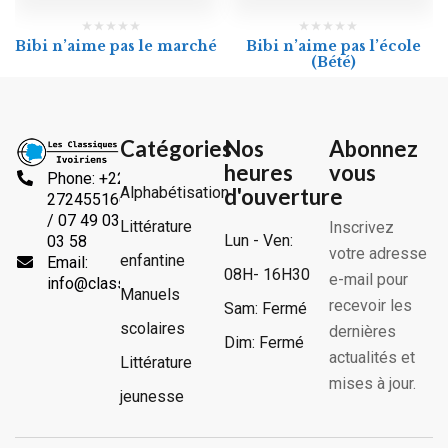
Bibi n’aime pas le marché
Bibi n’aime pas l’école
(Bété)
Catégories
Nos
Abonnez
heures
vous
Phone: +225
Alphabétisation
d'ouverture
2724551666
/ 07 49 03
Littérature
Inscrivez
Lun - Ven:
03 58
votre adresse
enfantine
Email:
08H- 16H30
e-mail pour
info@classiquesivoiriens.com
Manuels
recevoir les
Sam: Fermé
scolaires
dernières
Dim: Fermé
actualités et
Littérature
mises à jour.
jeunesse