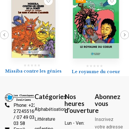
Hot
Missiba contre les génies
Le royaume du coeur
Catégories
Nos
Abonnez
heures
vous
Phone: +225
Alphabétisation
d'ouverture
2724551666
/ 07 49 03
Littérature
Inscrivez
Lun - Ven:
03 58
votre adresse
enfantine