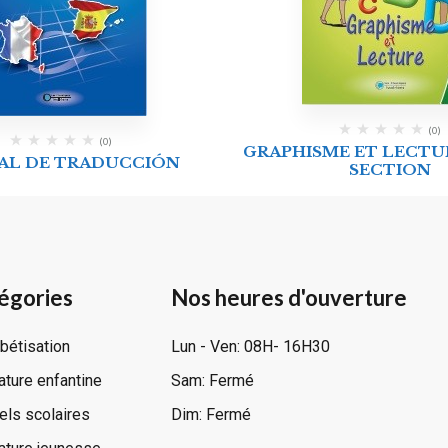
(0)
(0)
GRAPHISME ET LECTU
AL DE TRADUCCIÓN
SECTION
égories
Nos heures d'ouverture
bétisation
Lun - Ven: 08H- 16H30
rature enfantine
Sam: Fermé
ls scolaires
Dim: Fermé