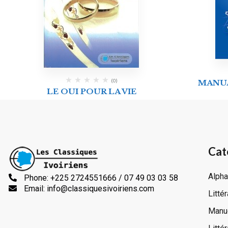
(0)
MANU
LE OUI POUR LA VIE
Cat
Alpha
Phone: +225 2724551666 / 07 49 03 03 58
Email: info@classiquesivoiriens.com
Litté
Manue