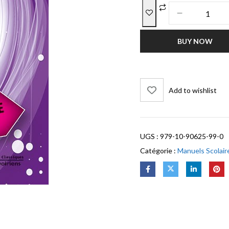
BUY NOW
Add to wishlist
UGS :
979-10-90625-99-0
Catégorie :
Manuels Scolair