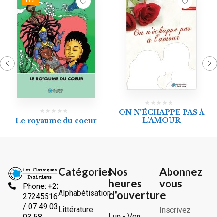
Hot
ON N’ÉCHAPPE PAS À
L’AMOUR
Le royaume du coeur
Catégories
Nos
Abonnez
heures
vous
Phone: +225
Alphabétisation
d'ouverture
2724551666
/ 07 49 03
Littérature
Inscrivez
Lun - Ven:
03 58