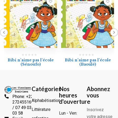
Bibi n’aime pas l’école
Bibi n’aime pas l’école
(Sénoufo)
(Baoulé)
Catégories
Nos
Abonnez
heures
vous
Phone: +225
Alphabétisation
d'ouverture
2724551666
/ 07 49 03
Littérature
Inscrivez
Lun - Ven:
03 58
votre adresse