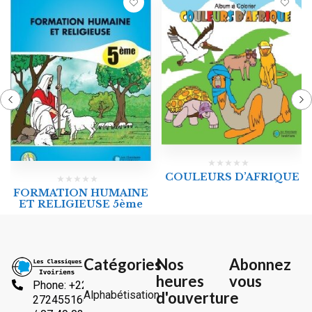
COULEURS D’AFRIQUE
FORMATION HUMAINE
ET RELIGIEUSE 5ème
Catégories
Nos
Abonnez
heures
vous
Phone: +225
Alphabétisation
d'ouverture
2724551666