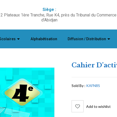
Siège :
2 Plateaux 1ère Tranche, Rue K4, près du Tribunal du Commerce
d’Abidjan
Scolaires
Alphabétisation
Diffusion / Distribution
Cahier D’act
Sold By :
KAFN8S
Add to wishlist