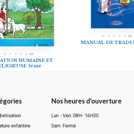
(0)
MANUAL DE TRAD
(0)
ATION HUMAINE ET
ELIGIEUSE 5ème
égories
Nos heures d'ouverture
bétisation
Lun - Ven: 08H- 16H30
rature enfantine
Sam: Fermé