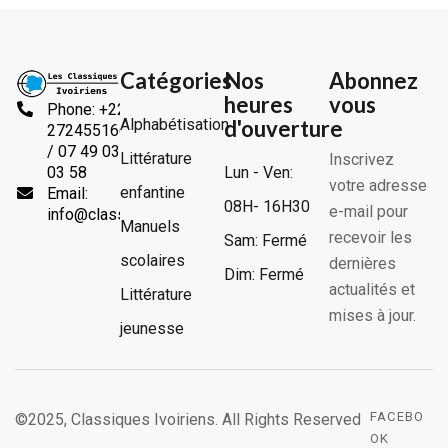
Catégories
Nos
Abonnez
heures
vous
Phone: +225
Alphabétisation
d'ouverture
2724551666
/ 07 49 03
Littérature
Inscrivez
Lun - Ven:
03 58
votre adresse
enfantine
Email:
08H- 16H30
e-mail pour
info@classiquesivoiriens.com
Manuels
recevoir les
Sam: Fermé
scolaires
dernières
Dim: Fermé
actualités et
Littérature
mises à jour.
jeunesse
FACEBO
©2025, Classiques Ivoiriens. All Rights Reserved
OK