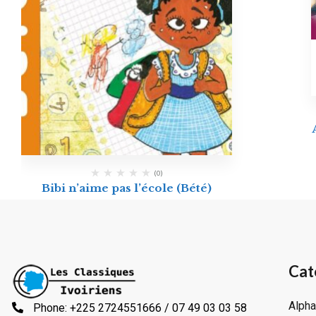
(0)
Bibi n’aime pas l’école (Bété)
Cat
Alpha
Phone: +225 2724551666 / 07 49 03 03 58