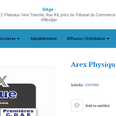
Siège :
2 Plateaux 1ère Tranche, Rue K4, près du Tribunal du Commerce
d’Abidjan
Scolaires
Alphabétisation
Diffusion / Distribution
Arex Physiqu
Sold By :
KAFN8S
Add to wishlist