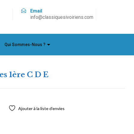
Email
info@classiquesivoiriens.com
Qui Sommes-Nous ?
es 1ère C D E
Ajouter à la liste d’envies