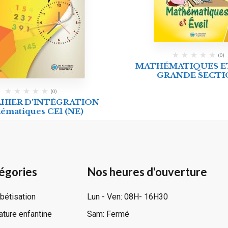
(0)
MATHÉMATIQUES ET
GRANDE SECTI
(0)
HIER D’INTÉGRATION
ématiques CE1 (NE)
égories
Nos heures d'ouverture
bétisation
Lun - Ven: 08H- 16H30
rature enfantine
Sam: Fermé