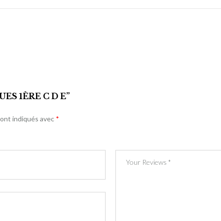
ES 1ÈRE C D E”
sont indiqués avec
*