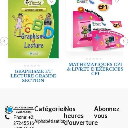
MATHÉMATIQUES CP1
& LIVRET D’EXERCICES
GRAPHISME ET
CP1
LECTURE GRANDE
SECTION
Catégories
Nos
Abonnez
heures
vous
Phone: +225
Alphabétisation
d'ouverture
2724551666