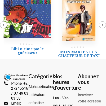
Bibi n’aime pas le
MON MARI EST UN
guérisseur
CHAUFFEUR DE TAXI
Catégories
Nos
Abonnez
heures
vous
Phone: +225
Alphabétisation
d'ouverture
2724551666
/ 07 49 03
Littérature
Inscrivez
Lun - Ven:
03 58
votre adresse
enfantine
Email: