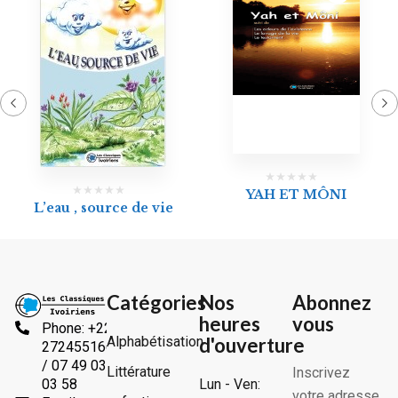
YAH ET MÔNI
L’eau , source de vie
Catégories
Nos
Abonnez
heures
vous
Phone: +225
Alphabétisation
d'ouverture
2724551666
/ 07 49 03
Littérature
Inscrivez
Lun - Ven:
03 58
votre adresse