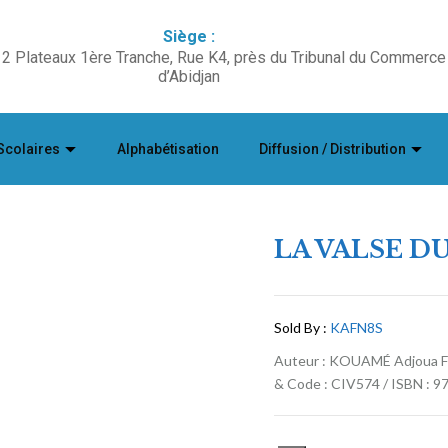
Siège :
2 Plateaux 1ère Tranche, Rue K4, près du Tribunal du Commerce
d’Abidjan
Scolaires
Alphabétisation
Diffusion / Distribution
LA VALSE DU
Sold By :
KAFN8S
Auteur : KOUAMÉ Adjoua Flo
& Code : CIV574 / ISBN : 