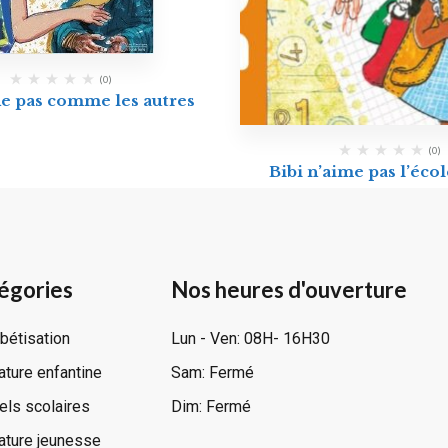
(0)
e pas comme les autres
(0)
Bibi n’aime pas l’écol
égories
Nos heures d'ouverture
bétisation
Lun - Ven: 08H- 16H30
rature enfantine
Sam: Fermé
ls scolaires
Dim: Fermé
rature jeunesse