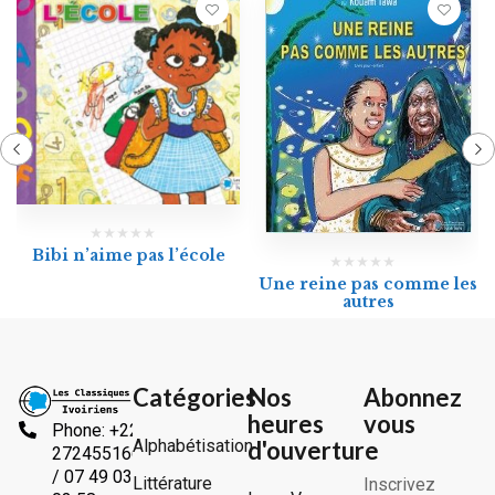
Bibi n’aime pas l’école
Une reine pas comme les
autres
Catégories
Nos
Abonnez
heures
vous
Phone: +225
Alphabétisation
d'ouverture
2724551666
/ 07 49 03
Littérature
Inscrivez