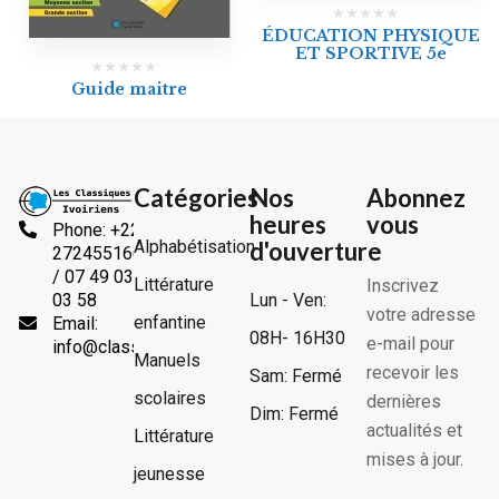
ÉDUCATION PHYSIQUE
ET SPORTIVE 5e
Guide maitre
Catégories
Nos
Abonnez
heures
vous
Phone: +225
Alphabétisation
d'ouverture
2724551666
/ 07 49 03
Littérature
Inscrivez
Lun - Ven:
03 58
votre adresse
enfantine
Email:
08H- 16H30
e-mail pour
info@classiquesivoiriens.com
Manuels
recevoir les
Sam: Fermé
scolaires
dernières
Dim: Fermé
actualités et
Littérature
mises à jour.
jeunesse