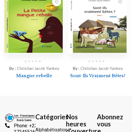
By :
Christian Jacob Yankey
By :
Christian Jacob Yankey
Mangue rebelle
Sont-Ils Vraiment Bêtes?
Catégories
Nos
Abonnez
heures
vous
Phone: +225
Alphabétisation
d'ouverture
2724551666