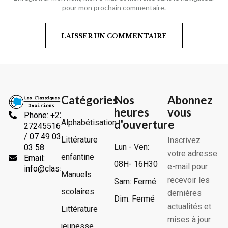
pour mon prochain commentaire.
Catégories
Nos
Abonnez
heures
vous
Phone: +225
Alphabétisation
d'ouverture
2724551666
/ 07 49 03
Littérature
Inscrivez
Lun - Ven:
03 58
votre adresse
enfantine
Email:
08H- 16H30
e-mail pour
info@classiquesivoiriens.com
Manuels
recevoir les
Sam: Fermé
scolaires
dernières
Dim: Fermé
actualités et
Littérature
mises à jour.
jeunesse