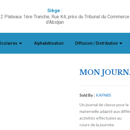
Siège :
2 Plateaux 1ère Tranche, Rue K4, près du Tribunal du Commerce
d’Abidjan
Scolaires
Alphabétisation
Diffusion / Distribution
MON JOURN
Sold By :
KAFN8S
Un journal de classe pour la
maternelle adapté aux diff
activités effectuées au
cours de la journée.