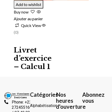
Add to wishlist
Buy now
Ajouter au panier
Quick View
(0)
Livret
d’exercice
– Calcul 1
Catégories
Nos
Abonnez
heures
vous
Phone: +225
Alphabétisation
d'ouverture
2724551666