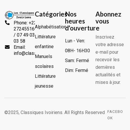
Catégories
Nos
Abonnez
heures
vous
Phone: +225
Alphabétisation
d'ouverture
2724551666
/ 07 49 03
Littérature
Inscrivez
Lun - Ven:
03 58
votre adresse
enfantine
Email:
08H- 16H30
e-mail pour
info@classiquesivoiriens.com
Manuels
recevoir les
Sam: Fermé
scolaires
dernières
Dim: Fermé
actualités et
Littérature
mises à jour.
jeunesse
FACEBO
©2025, Classiques Ivoiriens. All Rights Reserved
OK